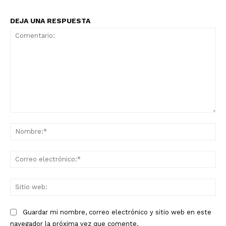
DEJA UNA RESPUESTA
Comentario:
No
Co
ele
Sit
we
Guardar mi nombre, correo electrónico y sitio web en este
navegador la próxima vez que comente.