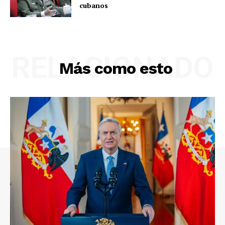
cubanos
RELACIONADO
Más como esto