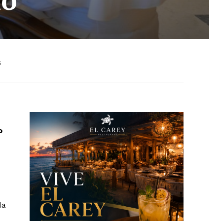
6
o
da