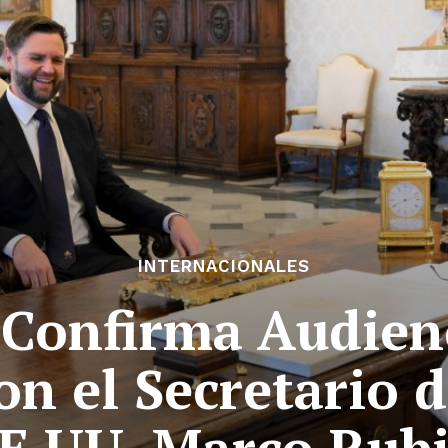
INTERNACIONALES
 Confirma Audien
n el Secretario 
E.UU. Marco Rub