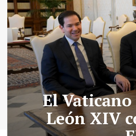
El Vaticano
León XIV co
E