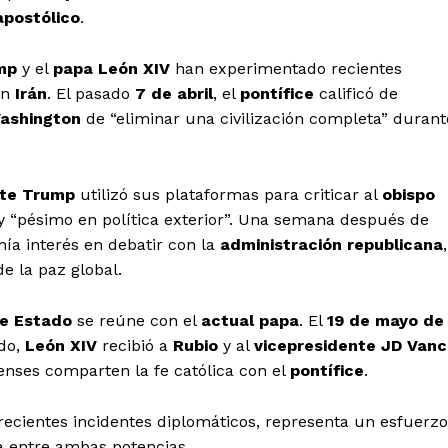
apostólico
.
mp
y el
papa León XIV
han experimentado recientes
en
Irán
. El pasado
7 de abril
, el
pontífice
calificó de
ashington
de “eliminar una civilización completa” durant
nte Trump
utilizó sus plataformas para criticar al
obispo
 y “pésimo en política exterior”. Una semana después de
ía interés en debatir con la
administración republicana
,
 la paz global.
de Estado
se reúne con el
actual papa
. El
19 de mayo de
ado,
León XIV
recibió a
Rubio
y al
vicepresidente JD Van
nses comparten la fe católica con el
pontífice
.
s recientes incidentes diplomáticos, representa un esfuerzo
a entre ambas potencias.