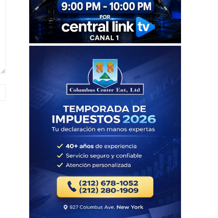
Sitio
web: