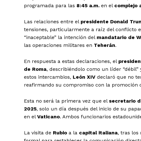
programada para las
8:45 a.m.
en el
complejo 
Las relaciones entre el
presidente Donald Tru
tensiones, particularmente a raíz del conflicto 
“inaceptable” la intención del
mandatario de W
las operaciones militares en
Teherán
.
En respuesta a estas declaraciones, el
preside
de Roma
, describiéndolo como un líder “débil”
estos intercambios,
León XIV
declaró que no ten
reafirmando su compromiso con la promoción de
Esta no será la primera vez que el
secretario 
2025
, solo un día después del inicio de su pap
en el
Vaticano
. Ambos funcionarios estadounide
La visita de
Rubio
a la
capital italiana
, tras lo
formal para restablecer la comunicación direct