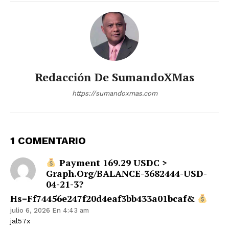
Redacción De SumandoXMas
https://sumandoxmas.com
1 COMENTARIO
Payment 169.29 USDC >
Graph.org/BALANCE-3682444-USD-
04-21-3?
Hs=ff74456e247f20d4eaf3bb433a01bcaf&
julio 6, 2026 En 4:43 am
jal57x