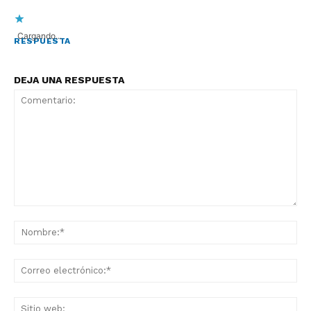
Cargando...
RESPUESTA
DEJA UNA RESPUESTA
Comentario:
No
Co
ele
Sit