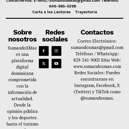
Contacternos: E-MAIL-SumandoxMas@gmail.com Telefono:
646-965-0398
Carta a los Lectores
Trayectoria
Sobre
Redes
Contactos
nosotros
sociales
Correo Electrónico:
sumandoxmas@gmail.com
SumandoXMas
Teléfono / WhatsApp:
es una
829-341-9003 Sitio Web:
plataforma
www.sumandoxmas.com
digital
Redes Sociales: Puedes
dominicana
encontrarnos en
comprometida
Instagram, Facebook, X
con la
(Twitter) y TikTok como
información de
@sumandoxmas.
actualidad.
Desde la
opinión pública
y los deportes
hasta el turismo