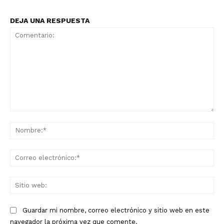
DEJA UNA RESPUESTA
Comentario:
No
Co
ele
Sit
we
Guardar mi nombre, correo electrónico y sitio web en este
navegador la próxima vez que comente.